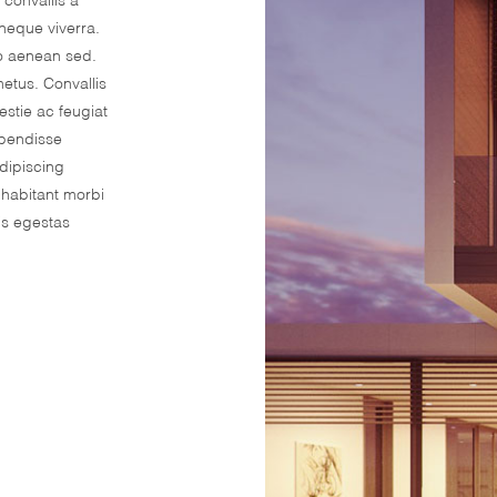
 neque viverra.
io aenean sed.
etus. Convallis
estie ac feugiat
spendisse
dipiscing
 habitant morbi
is egestas