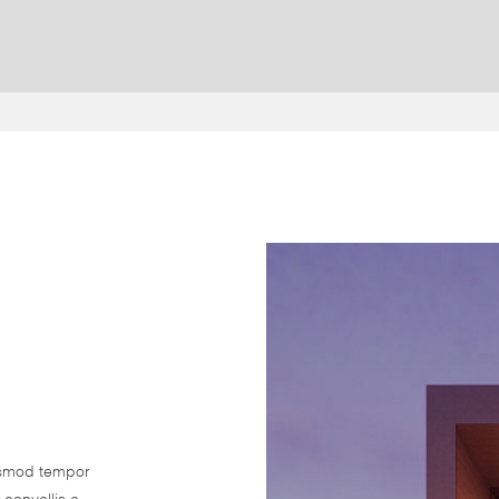
iusmod tempor
 convallis a